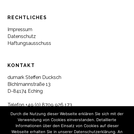
RECHTLICHES
Impressum
Datenschutz
Haftungsausschuss
KONTAKT
du
mark Steffen Ducksch
Bichlmannstraße 13
D-84174 Eching
Telefon +49 (0) 8709 926 173
Fax +49 (0) 8709 926 177
Durch die Nutzung dieser Webseite erklären Sie sich mit der
Mobil +49 (0) 171 372 35 70
Verwendung von Cookies einverstanden. Detaillierte
E-Mail
erfolg@dumark.de
Informationen über den Einsatz von Cookies auf dieser
Webseite erhalten Sie in unserer Datenschutzerklärung. An