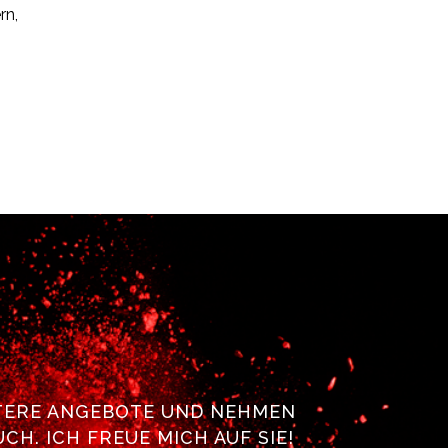
rn,
ITERE ANGEBOTE UND NEHMEN
. ICH FREUE MICH AUF SIE!