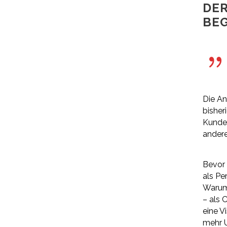
DER
BEG
Die An
bisher
Kunden
andere
Bevor 
als Pe
Warum 
– als 
eine V
mehr U