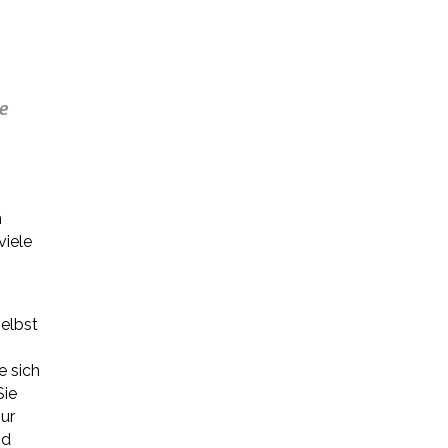
e
n
viele
elbst
e sich
Sie
nur
nd